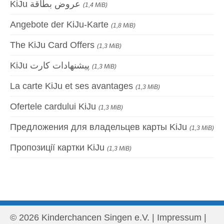
KiJu عروض بطاقة
(1,4 MiB)
Angebote der KiJu-Karte
(1,8 MiB)
The KiJu Card Offers
(1,3 MiB)
KiJu پیشنهادات کارت
(1,3 MiB)
La carte KiJu et ses avantages
(1,3 MiB)
Ofertele cardului KiJu
(1,3 MiB)
Предложения для владельцев карты KiJu
(1,3 MiB)
Пропозиції картки KiJu
(1,3 MiB)
© 2026 Kinderchancen Singen e.V. |
Impressum
|