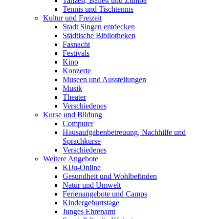
Tanzen, Ballett und Zumba
Tennis und Tischtennis
Kultur und Freizeit
Stadt Singen entdecken
Städtische Bibliotheken
Fasnacht
Festivals
Kino
Konzerte
Museen und Ausstellungen
Musik
Theater
Verschiedenes
Kurse und Bildung
Computer
Hausaufgabenbetreuung, Nachhilfe und
Sprachkurse
Verschiedenes
Weitere Angebote
KiJu-Online
Gesundheit und Wohlbefinden
Natur und Umwelt
Ferienangebote und Camps
Kindergeburtstage
Junges Ehrenamt