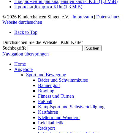
Предложения для владельцев карты KiJu
(1,3 MiB)
Пропозиції картки KiJu
(1,3 MiB)
© 2026 Kinderchancen Singen e.V. |
Impressum
|
Datenschutz
|
Website durchsuchen
Back to Top
Durchsuchen Sie die Website "KiJu-Karte"
Suchbegriffe
Suchen
Navigation überspringen
Home
Angebote
Sport und Bewegung
Bäder und Schwimmkurse
Bahnengolf
Bowling
Fitness und Turnen
Fußball
Kampfsport und Selbstverteidigung
Kartfahren
Klettern und Wandern
Leichtathletik
Radsport