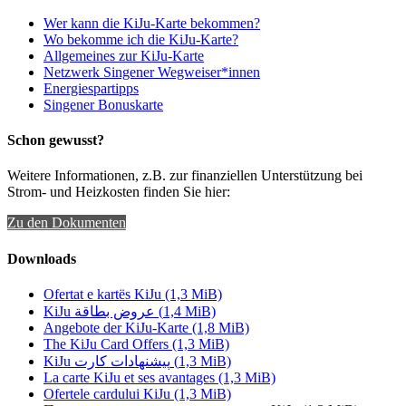
Wer kann die KiJu-Karte bekommen?
Wo bekomme ich die KiJu-Karte?
Allgemeines zur KiJu-Karte
Netzwerk Singener Wegweiser*innen
Energiespartipps
Singener Bonuskarte
Schon gewusst?
Weitere Informationen, z.B. zur finanziellen Unterstützung bei
Strom- und Heizkosten finden Sie hier:
Zu den Dokumenten
Downloads
Ofertat e kartës KiJu
(1,3 MiB)
KiJu عروض بطاقة
(1,4 MiB)
Angebote der KiJu-Karte
(1,8 MiB)
The KiJu Card Offers
(1,3 MiB)
KiJu پیشنهادات کارت
(1,3 MiB)
La carte KiJu et ses avantages
(1,3 MiB)
Ofertele cardului KiJu
(1,3 MiB)