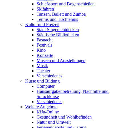
Schießsport und Bogenschießen
Skifahren
Tanzen, Ballett und Zumba
Tennis und Tischtennis
Kultur und Freizeit
Stadt Singen entdecken
Städtische Bibliotheken
Fasnacht
Festivals
Kino
Konzerte
Museen und Ausstellungen
Musik
Theater
Verschiedenes
Kurse und Bildung
Computer
Hausaufgabenbetreuung, Nachhilfe und
Sprachkurse
Verschiedenes
Weitere Angebote
KiJu-Online
Gesundheit und Wohlbefinden
Natur und Umwelt
Ferienangebote und Camps