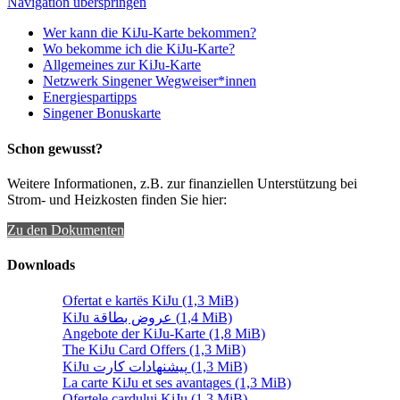
Navigation überspringen
Wer kann die KiJu-Karte bekommen?
Wo bekomme ich die KiJu-Karte?
Allgemeines zur KiJu-Karte
Netzwerk Singener Wegweiser*innen
Energiespartipps
Singener Bonuskarte
Schon gewusst?
Weitere Informationen, z.B. zur finanziellen Unterstützung bei
Strom- und Heizkosten finden Sie hier:
Zu den Dokumenten
Downloads
Ofertat e kartës KiJu
(1,3 MiB)
KiJu عروض بطاقة
(1,4 MiB)
Angebote der KiJu-Karte
(1,8 MiB)
The KiJu Card Offers
(1,3 MiB)
KiJu پیشنهادات کارت
(1,3 MiB)
La carte KiJu et ses avantages
(1,3 MiB)
Ofertele cardului KiJu
(1,3 MiB)