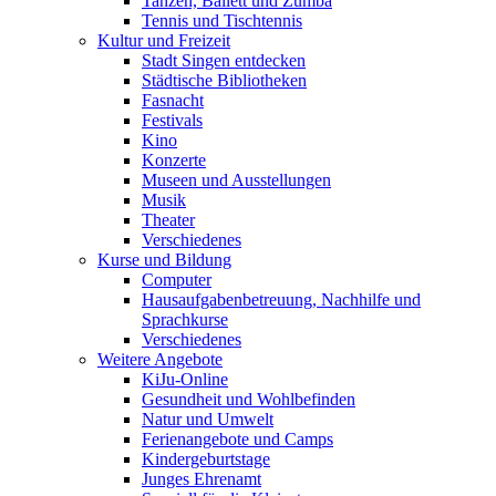
Tanzen, Ballett und Zumba
Tennis und Tischtennis
Kultur und Freizeit
Stadt Singen entdecken
Städtische Bibliotheken
Fasnacht
Festivals
Kino
Konzerte
Museen und Ausstellungen
Musik
Theater
Verschiedenes
Kurse und Bildung
Computer
Hausaufgabenbetreuung, Nachhilfe und
Sprachkurse
Verschiedenes
Weitere Angebote
KiJu-Online
Gesundheit und Wohlbefinden
Natur und Umwelt
Ferienangebote und Camps
Kindergeburtstage
Junges Ehrenamt