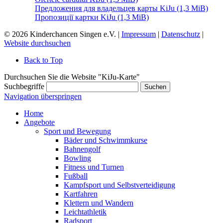
Предложения для владельцев карты KiJu
(1,3 MiB)
Пропозиції картки KiJu
(1,3 MiB)
© 2026 Kinderchancen Singen e.V. |
Impressum
|
Datenschutz
|
Website durchsuchen
Back to Top
Durchsuchen Sie die Website "KiJu-Karte"
Suchbegriffe
Suchen
Navigation überspringen
Home
Angebote
Sport und Bewegung
Bäder und Schwimmkurse
Bahnengolf
Bowling
Fitness und Turnen
Fußball
Kampfsport und Selbstverteidigung
Kartfahren
Klettern und Wandern
Leichtathletik
Radsport