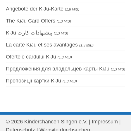
Angebote der KiJu-Karte
(1,8 MiB)
The KiJu Card Offers
(1,3 MiB)
KiJu پیشنهادات کارت
(1,3 MiB)
La carte KiJu et ses avantages
(1,3 MiB)
Ofertele cardului KiJu
(1,3 MiB)
Предложения для владельцев карты KiJu
(1,3 MiB)
Пропозиції картки KiJu
(1,3 MiB)
© 2026 Kinderchancen Singen e.V. |
Impressum
|
Datenschutz
|
Website durchsuchen