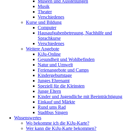
Museen und Ausstellungen
Musik
Theater
Verschiedenes
Kurse und Bildung
Computer
Hausaufgabenbetreuung, Nachhilfe und
Sprachkurse
Verschiedenes
Weitere Angebote
KiJu-Online
Gesundheit und Wohlbefinden
Natur und Umwelt
Ferienangebote und Camps
Kindergeburtstage
Junges Ehrenamt
Speziell für die Kleinsten
Junge Eltern
Kinder und Jugendliche mit Beeinträchtigung
Einkauf und Märkte
Rund ums Rad
Stadtbus Singen
Wissenswertes
Wo bekomme ich die KiJu-Karte?
Wer kann die KiJu-Karte bekommen?