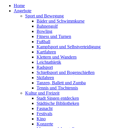
Home
Angebote
Sport und Bewegung
Bäder und Schwimmkurse
Bahnengolf
Bowling
Fitness und Turnen
Fußball
Kampfsport und Selbstverteidigung
Kartfahren
Klettern und Wandern
Leichtathletik
Radsport
Schießsport und Bogenschießen
Skifahren
Tanzen, Ballett und Zumba
Tennis und Tischtennis
Kultur und Freizeit
Stadt Singen entdecken
Städtische Bibliotheken
Fasnacht
Festivals
Kino
Konzerte