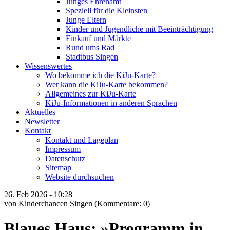
Junges Ehrenamt
Speziell für die Kleinsten
Junge Eltern
Kinder und Jugendliche mit Beeinträchtigung
Einkauf und Märkte
Rund ums Rad
Stadtbus Singen
Wissenswertes
Wo bekomme ich die KiJu-Karte?
Wer kann die KiJu-Karte bekommen?
Allgemeines zur KiJu-Karte
KiJu-Informationen in anderen Sprachen
Aktuelles
Newsletter
Kontakt
Kontakt und Lageplan
Impressum
Datenschutz
Sitemap
Website durchsuchen
26.
Feb
2026 -
10:28
von Kinderchancen Singen
(Kommentare: 0)
Blaues Haus: »Programm in