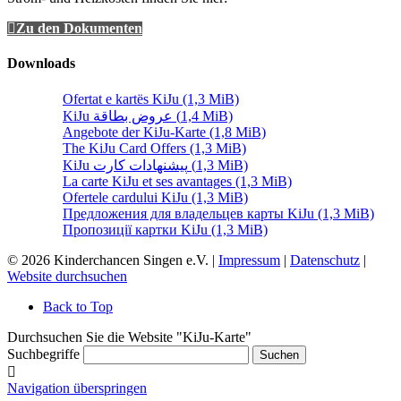
Zu den Dokumenten
Downloads
Ofertat e kartës KiJu
(1,3 MiB)
KiJu عروض بطاقة
(1,4 MiB)
Angebote der KiJu-Karte
(1,8 MiB)
The KiJu Card Offers
(1,3 MiB)
KiJu پیشنهادات کارت
(1,3 MiB)
La carte KiJu et ses avantages
(1,3 MiB)
Ofertele cardului KiJu
(1,3 MiB)
Предложения для владельцев карты KiJu
(1,3 MiB)
Пропозиції картки KiJu
(1,3 MiB)
© 2026 Kinderchancen Singen e.V. |
Impressum
|
Datenschutz
|
Website durchsuchen
Back to Top
Durchsuchen Sie die Website "KiJu-Karte"
Suchbegriffe
Suchen
Navigation überspringen