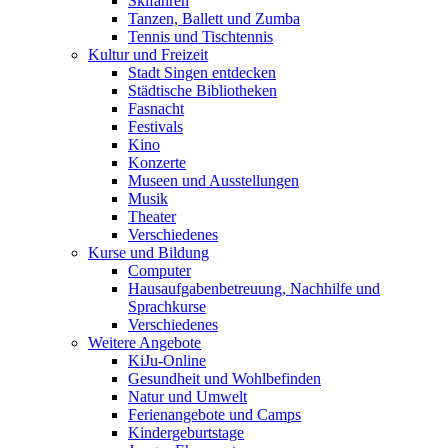
Skifahren
Tanzen, Ballett und Zumba
Tennis und Tischtennis
Kultur und Freizeit
Stadt Singen entdecken
Städtische Bibliotheken
Fasnacht
Festivals
Kino
Konzerte
Museen und Ausstellungen
Musik
Theater
Verschiedenes
Kurse und Bildung
Computer
Hausaufgabenbetreuung, Nachhilfe und
Sprachkurse
Verschiedenes
Weitere Angebote
KiJu-Online
Gesundheit und Wohlbefinden
Natur und Umwelt
Ferienangebote und Camps
Kindergeburtstage