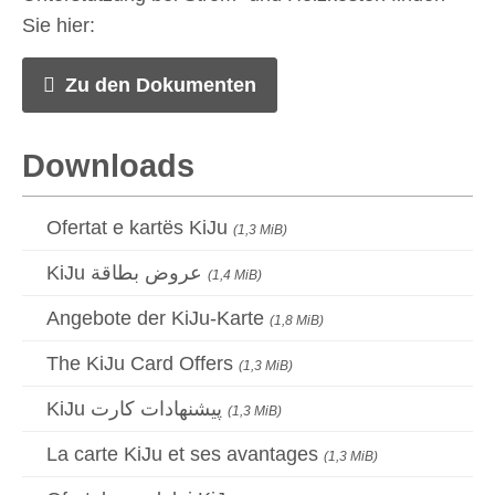
Sie hier:
Zu den Dokumenten
Downloads
Ofertat e kartës KiJu
(1,3 MiB)
KiJu عروض بطاقة
(1,4 MiB)
Angebote der KiJu-Karte
(1,8 MiB)
The KiJu Card Offers
(1,3 MiB)
KiJu پیشنهادات کارت
(1,3 MiB)
La carte KiJu et ses avantages
(1,3 MiB)