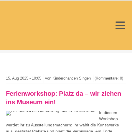
15.
Aug
2025 -
10:05
von Kinderchancen Singen
(Kommentare: 0)
Ferienworkshop: Platz da – wir ziehen
ins Museum ein!
In diesem
Workshop
werdet ihr zu Ausstellungsmachern: Ihr wählt die Kunstwerke
aus, gestaltet Plakate und plant die Vernissage. Am Ende