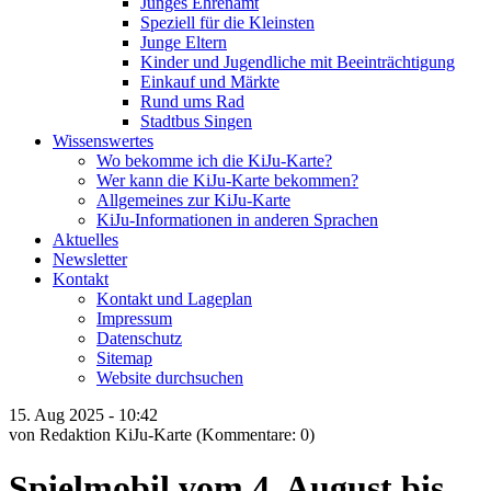
Junges Ehrenamt
Speziell für die Kleinsten
Junge Eltern
Kinder und Jugendliche mit Beeinträchtigung
Einkauf und Märkte
Rund ums Rad
Stadtbus Singen
Wissenswertes
Wo bekomme ich die KiJu-Karte?
Wer kann die KiJu-Karte bekommen?
Allgemeines zur KiJu-Karte
KiJu-Informationen in anderen Sprachen
Aktuelles
Newsletter
Kontakt
Kontakt und Lageplan
Impressum
Datenschutz
Sitemap
Website durchsuchen
15.
Aug
2025 -
10:42
von Redaktion KiJu-Karte
(Kommentare: 0)
Spielmobil vom 4. August bis