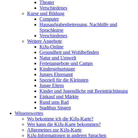
Theater
Verschiedenes
Kurse und Bildung
Computer
Hausaufgabenbetreuung, Nachhilfe und
Sprachkurse
Verschiedenes
Weitere Angebote
KiJu-Online
Gesundheit und Wohlbefinden
Natur und Umwelt
Ferienangebote und Camps
Kindergeburtstage
Junges Ehrenamt
Speziell für die Kleinsten
Junge Eltern
Kinder und Jugendliche mit Beeinträchtigung
Einkauf und Märkte
Rund ums Rad
Stadtbus Singen
Wissenswertes
Wo bekomme ich die KiJu-Karte?
Wer kann die KiJu-Karte bekommen?
Allgemeines zur KiJu-Karte
KiJu-Informationen in anderen Sprachen