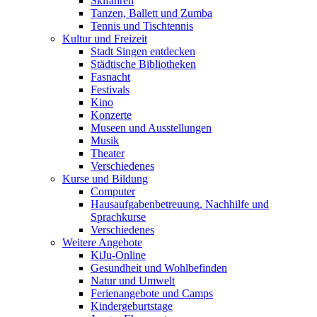
Skifahren
Tanzen, Ballett und Zumba
Tennis und Tischtennis
Kultur und Freizeit
Stadt Singen entdecken
Städtische Bibliotheken
Fasnacht
Festivals
Kino
Konzerte
Museen und Ausstellungen
Musik
Theater
Verschiedenes
Kurse und Bildung
Computer
Hausaufgabenbetreuung, Nachhilfe und
Sprachkurse
Verschiedenes
Weitere Angebote
KiJu-Online
Gesundheit und Wohlbefinden
Natur und Umwelt
Ferienangebote und Camps
Kindergeburtstage