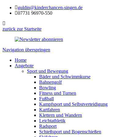
guldin@kinderchancen-singen.de
07731 96970-550
zurück zur Startseite
Navigation überspringen
Home
Angebote
Sport und Bewegung
Bäder und Schwimmkurse
Bahnengolf
Bowling
Fitness und Turnen
Fußball
Kampfsport und Selbstverteidigung
Kartfahren
Klettern und Wandern
Leichtathletik
Radsport
Schießsport und Bogenschießen