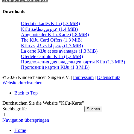
Downloads
Ofertat e kartës KiJu
(1,3 MiB)
KiJu عروض بطاقة
(1,4 MiB)
Angebote der KiJu-Karte
(1,8 MiB)
The KiJu Card Offers
(1,3 MiB)
KiJu پیشنهادات کارت
(1,3 MiB)
La carte KiJu et ses avantages
(1,3 MiB)
Ofertele cardului KiJu
(1,3 MiB)
Предложения для владельцев карты KiJu
(1,3 MiB)
Пропозиції картки KiJu
(1,3 MiB)
© 2026 Kinderchancen Singen e.V. |
Impressum
|
Datenschutz
|
Website durchsuchen
Back to Top
Durchsuchen Sie die Website "KiJu-Karte"
Suchbegriffe
Suchen
Navigation überspringen
Home