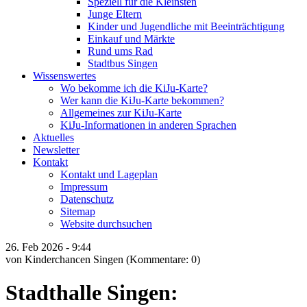
Speziell für die Kleinsten
Junge Eltern
Kinder und Jugendliche mit Beeinträchtigung
Einkauf und Märkte
Rund ums Rad
Stadtbus Singen
Wissenswertes
Wo bekomme ich die KiJu-Karte?
Wer kann die KiJu-Karte bekommen?
Allgemeines zur KiJu-Karte
KiJu-Informationen in anderen Sprachen
Aktuelles
Newsletter
Kontakt
Kontakt und Lageplan
Impressum
Datenschutz
Sitemap
Website durchsuchen
26.
Feb
2026 -
9:44
von Kinderchancen Singen
(Kommentare: 0)
Stadthalle Singen: