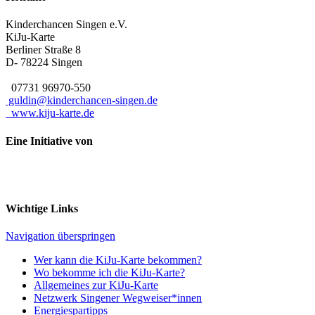
Kinderchancen Singen e.V.
KiJu-Karte
Berliner Straße 8
D- 78224
Singen
07731 96970-550
guldin@kinderchancen-singen.de
www.kiju-karte.de
Eine Initiative von
Wichtige Links
Navigation überspringen
Wer kann die KiJu-Karte bekommen?
Wo bekomme ich die KiJu-Karte?
Allgemeines zur KiJu-Karte
Netzwerk Singener Wegweiser*innen
Energiespartipps