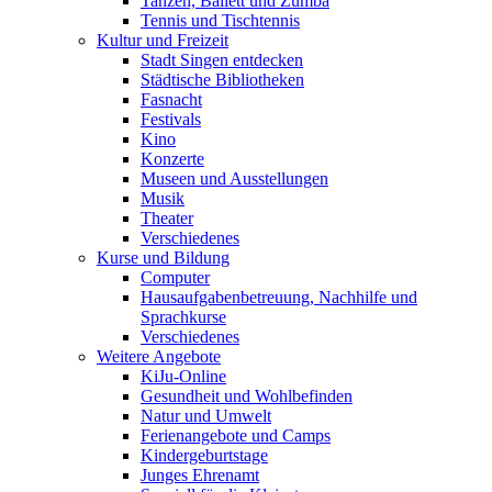
Tanzen, Ballett und Zumba
Tennis und Tischtennis
Kultur und Freizeit
Stadt Singen entdecken
Städtische Bibliotheken
Fasnacht
Festivals
Kino
Konzerte
Museen und Ausstellungen
Musik
Theater
Verschiedenes
Kurse und Bildung
Computer
Hausaufgabenbetreuung, Nachhilfe und
Sprachkurse
Verschiedenes
Weitere Angebote
KiJu-Online
Gesundheit und Wohlbefinden
Natur und Umwelt
Ferienangebote und Camps
Kindergeburtstage
Junges Ehrenamt