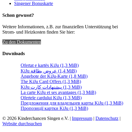
Singener Bonuskarte
Schon gewusst?
Weitere Informationen, z.B. zur finanziellen Unterstützung bei
Strom- und Heizkosten finden Sie hier:
Zu den Dokumenten
Downloads
Ofertat e kartës KiJu
(1,3 MiB)
KiJu عروض بطاقة
(1,4 MiB)
Angebote der KiJu-Karte
(1,8 MiB)
The KiJu Card Offers
(1,3 MiB)
KiJu پیشنهادات کارت
(1,3 MiB)
La carte KiJu et ses avantages
(1,3 MiB)
Ofertele cardului KiJu
(1,3 MiB)
Предложения для владельцев карты KiJu
(1,3 MiB)
Пропозиції картки KiJu
(1,3 MiB)
© 2026 Kinderchancen Singen e.V. |
Impressum
|
Datenschutz
|
Website durchsuchen