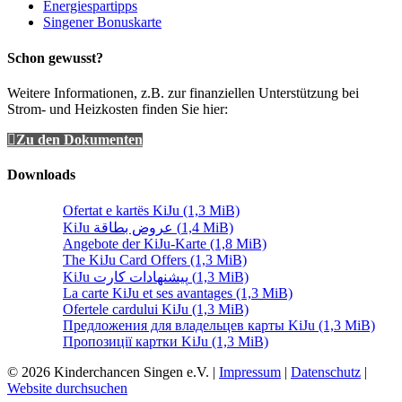
Energiespartipps
Singener Bonuskarte
Schon gewusst?
Weitere Informationen, z.B. zur finanziellen Unterstützung bei
Strom- und Heizkosten finden Sie hier:
Zu den Dokumenten
Downloads
Ofertat e kartës KiJu
(1,3 MiB)
KiJu عروض بطاقة
(1,4 MiB)
Angebote der KiJu-Karte
(1,8 MiB)
The KiJu Card Offers
(1,3 MiB)
KiJu پیشنهادات کارت
(1,3 MiB)
La carte KiJu et ses avantages
(1,3 MiB)
Ofertele cardului KiJu
(1,3 MiB)
Предложения для владельцев карты KiJu
(1,3 MiB)
Пропозиції картки KiJu
(1,3 MiB)
© 2026 Kinderchancen Singen e.V. |
Impressum
|
Datenschutz
|
Website durchsuchen