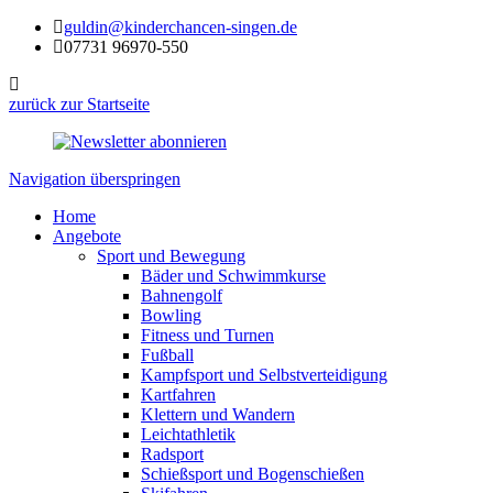
guldin@kinderchancen-singen.de
07731 96970-550
zurück zur Startseite
Navigation überspringen
Home
Angebote
Sport und Bewegung
Bäder und Schwimmkurse
Bahnengolf
Bowling
Fitness und Turnen
Fußball
Kampfsport und Selbstverteidigung
Kartfahren
Klettern und Wandern
Leichtathletik
Radsport
Schießsport und Bogenschießen