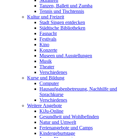
Skifahren
Tanzen, Ballett und Zumba
Tennis und Tischtennis
Kultur und Freizeit
Stadt Singen entdecken
Städtische Bibliotheken
Fasnacht
Festivals
Kino
Konzerte
Museen und Ausstellungen
Musik
Theater
Verschiedenes
Kurse und Bildung
Computer
Hausaufgabenbetreuung, Nachhilfe und
Sprachkurse
Verschiedenes
Weitere Angebote
KiJu-Online
Gesundheit und Wohlbefinden
Natur und Umwelt
Ferienangebote und Camps
Kindergeburtstage