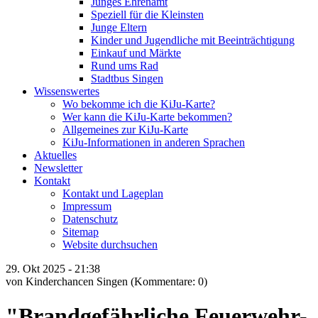
Junges Ehrenamt
Speziell für die Kleinsten
Junge Eltern
Kinder und Jugendliche mit Beeinträchtigung
Einkauf und Märkte
Rund ums Rad
Stadtbus Singen
Wissenswertes
Wo bekomme ich die KiJu-Karte?
Wer kann die KiJu-Karte bekommen?
Allgemeines zur KiJu-Karte
KiJu-Informationen in anderen Sprachen
Aktuelles
Newsletter
Kontakt
Kontakt und Lageplan
Impressum
Datenschutz
Sitemap
Website durchsuchen
29.
Okt
2025 -
21:38
von Kinderchancen Singen
(Kommentare: 0)
"Brandgefährliche Feuerwehr-